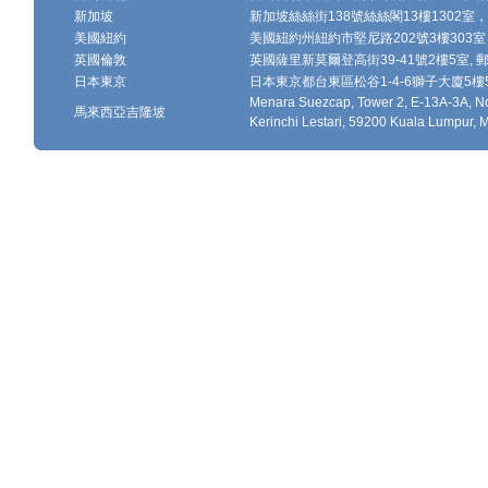
新加坡
新加坡絲絲街138號絲絲閣13樓1302室，郵
美國紐約
美國紐約州紐約市堅尼路202號3樓303室，
英國倫敦
英國薩里新莫爾登高街39-41號2樓5室, 郵編
日本東京
日本東京都台東區松谷1-4-6獅子大廈5樓502-
Menara Suezcap, Tower 2, E-13A-3A, No
馬來西亞吉隆坡
Kerinchi Lestari, 59200 Kuala Lumpur, 