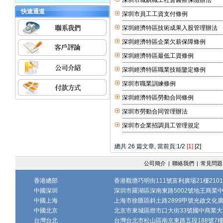
深圳市城鎮職工社會醫療保險辦法
快速通道
深圳市員工工資支付條例
深圳經濟特區技術成果入股管理辦法
深圳經濟特區企業欠薪保障條例
深圳經濟特區最低工資條例
深圳經濟特區職業技能鑒定條例
深圳市職業訓練條例
深圳經濟特區勞動合同條例
深圳市勞動合同管理辦法
深圳市企業招調員工管理規定
總共 26 篇文章, 當前頁:1/2
[1]
[2]
公司簡介
|
聯絡我們
|
常見問題
香港總部
香港觀塘巧明街111號富利廣場21樓2101
中國深圳
深圳市羅湖區深南東路5002號地王商業中心1
中國上海
上海市徐匯區斜土路2899甲號光啟文化廣場
中國北京
北京市東城區燈市口大街33號國中商業大廈
台灣台北
台灣台北市松山區南京東路五段188號7樓、7