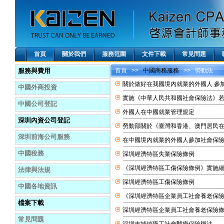
首頁
關於我們
服務范圍
文件下載
常見問題
服務與費用
首頁
>>
中國商務服務
>> 勞動法
關於做好在我國境內就業的外國人 參
中國外商投資
實施《中華人民共和國社會保險法》
中國公司登記
外國人在中國就業管理規定
深圳內資公司登記
勞動部關於《臺灣和香港、澳門居民
深圳前海公司服務
在中國境內就業的外國人參加社會保
中國稅務
深圳經濟特區失業保險條例
《深圳經濟特區工傷保險條例》實施
法律與法規
深圳經濟特區工傷保險條例
中國各地資訊
《深圳經濟特區企業員工社會養老保
檔案下載
深圳經濟特區企業員工社會養老保險
常見問題